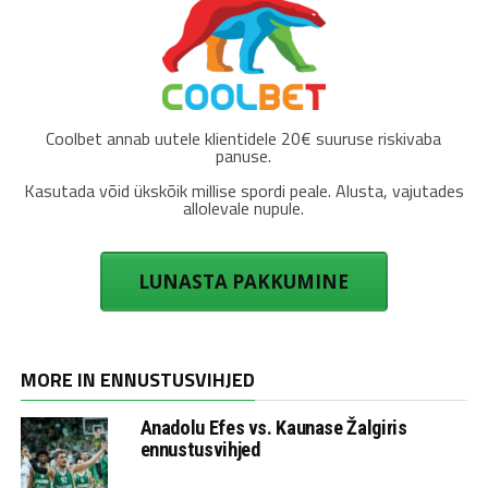
Coolbet annab uutele klientidele 20€ suuruse riskivaba
panuse.
Kasutada võid ükskõik millise spordi peale. Alusta, vajutades
allolevale nupule.
LUNASTA PAKKUMINE
MORE IN ENNUSTUSVIHJED
Anadolu Efes vs. Kaunase Žalgiris
ennustusvihjed