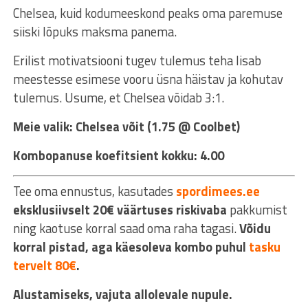
Chelsea, kuid kodumeeskond peaks oma paremuse
siiski lõpuks maksma panema.
Erilist motivatsiooni tugev tulemus teha lisab
meestesse esimese vooru üsna häistav ja kohutav
tulemus. Usume, et Chelsea võidab 3:1.
Meie valik: Chelsea võit (1.75 @ Coolbet)
Kombopanuse koefitsient kokku: 4.00
Tee oma ennustus, kasutades
spordimees.ee
eksklusiivselt 20€ väärtuses riskivaba
pakkumist
ning kaotuse korral saad oma raha tagasi.
Võidu
korral pistad, aga käesoleva kombo puhul
tasku
tervelt 80€
.
Alustamiseks, vajuta allolevale nupule.