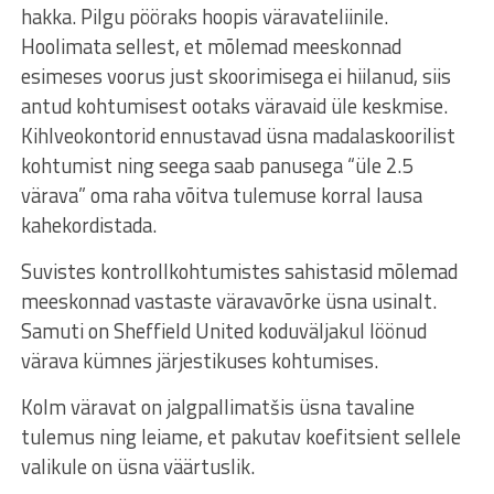
hakka. Pilgu pööraks hoopis väravateliinile.
Hoolimata sellest, et mõlemad meeskonnad
esimeses voorus just skoorimisega ei hiilanud, siis
antud kohtumisest ootaks väravaid üle keskmise.
Kihlveokontorid ennustavad üsna madalaskoorilist
kohtumist ning seega saab panusega “üle 2.5
värava” oma raha võitva tulemuse korral lausa
kahekordistada.
Suvistes kontrollkohtumistes sahistasid mõlemad
meeskonnad vastaste väravavõrke üsna usinalt.
Samuti on Sheffield United koduväljakul löönud
värava kümnes järjestikuses kohtumises.
Kolm väravat on jalgpallimatšis üsna tavaline
tulemus ning leiame, et pakutav koefitsient sellele
valikule on üsna väärtuslik.