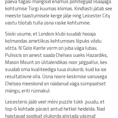
päeva tagasi mängisid enamus põhitegijad lisaajaga
kohtumise Türgi kuumas kliimas. Kindlasti jätab see
meeste taastumisele kerge jälje ning Leicester City
vastu tõotab tulla üsna raske kohtumine.
Siiski usume, et Londoni klubi suudab hooaja
kolmandas ametlikus kohtumises lõpuks võidu
võtta. N´Golo Kante vorm on juba väga lubav,
Pulisicis on ainest saada Chelsea uueks Hazardiks,
Mason Mount on ülitalendikas noor jalgpallur, kes
suudab oma kvaliteediga luua olukordi, kuid ka ise
resultatiivne olla. Üsna noore keskmise vanusega
Chelsea meeskond on näidanud väga sümpaatset
mängu, eriti rünnakul.
Leicesteris jääb veel mõni puzzle tükk puudu, et
top-6 kohtade pärast antud hetkel heidelda. Nad
haistavad soodsat olukorda alistada väsinud