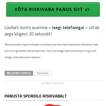
VÕTA RISKIVABA PANUS SIIT
Coolbeti konto avamine
– isegi telefoniga! –
võtab
aega kõigest 30 sekundit!
Meie
analüüsid ning ennustused on kirjutatud parimal meile saadaoleval võimalikul moel,
kuid me ei garanteeri võitvaid panused. Palun panustage vastutustundlikult ning ainult
rahaga, mida olete valmis kaotama.
RELATED TOPICS
ESILEHEL
ADVERTISEMENT
PANUSTA SPORDILE RISKIVABALT