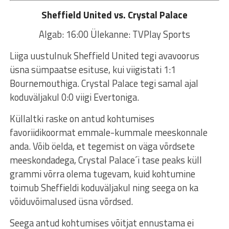
Sheffield United vs. Crystal Palace
Algab: 16:00 Ülekanne: TVPlay Sports
Liiga uustulnuk Sheffield United tegi avavoorus
üsna sümpaatse esituse, kui viigistati 1:1
Bournemouthiga. Crystal Palace tegi samal ajal
koduväljakul 0:0 viigi Evertoniga.
Küllaltki raske on antud kohtumises
favoriidikoormat emmale-kummale meeskonnale
anda. Võib öelda, et tegemist on väga võrdsete
meeskondadega, Crystal Palace´i tase peaks küll
grammi võrra olema tugevam, kuid kohtumine
toimub Sheffieldi koduväljakul ning seega on ka
võiduvõimalused üsna võrdsed.
Seega antud kohtumises võitjat ennustama ei