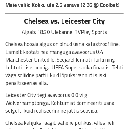
Meie valik: Kokku üle 2.5 värava (2.35 @ Coolbet)
Chelsea vs. Leicester City
Algab: 18:30 Ülekanne: TVPlay Sports
Chelsea hooaja algus on olnud üsna katastroofiline.
Esmalt kaotati hea mänguga avavoorus 0:4
Manchester Unitedile. Seejärel lennati Türki ning
kohtuti Liverpooliga UEFA Superkarika finaalis. Tehti
väga soliidne partii, kuid lõpuks vannuti siiski
penaltiseerias alla.
Leicester City tegi avavoorus 0:0 viigi
Wolverhamptoniga. Kohtumist domineeriti üsna
selgelt, kuid realiseerimine jättis soovida.
Chelsea kahjuks räägib vähene puhkus. Alles neli