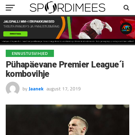
ENNUSTUSVIHJED
Pühapäevane Premier League´i
kombovihje
by
Jaanek
august 17, 2019