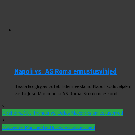
Napoli vs. AS Roma ennustusvihjed
Itaalia kõrgliigas võtab liidermeeskond Napoli koduväljakul
vastu Jose Mourinho ja AS Roma. Kumb meeskond...
Oklahoma City Thunder vs. Dallas Mavericks ennustusvihjed
Wolves vs Manchester United ennustusvihjed