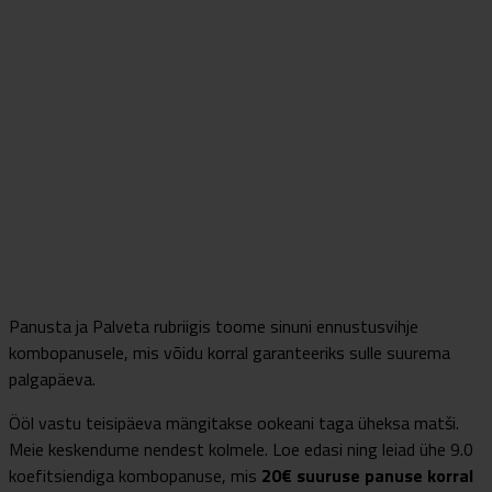
Panusta ja Palveta rubriigis toome sinuni ennustusvihje
kombopanusele, mis võidu korral garanteeriks sulle suurema
palgapäeva.
Ööl vastu teisipäeva mängitakse ookeani taga üheksa matši.
Meie keskendume nendest kolmele. Loe edasi ning leiad ühe 9.0
koefitsiendiga kombopanuse, mis
20€ suuruse panuse korral