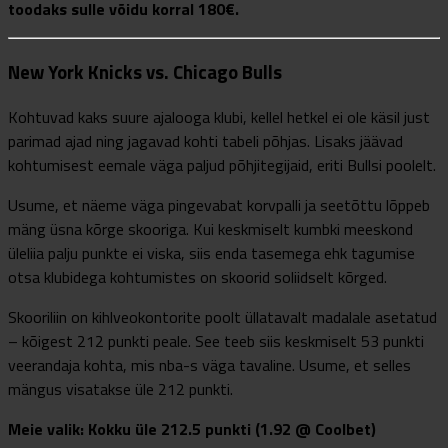
toodaks sulle võidu korral 180€.
New York Knicks vs. Chicago Bulls
Kohtuvad kaks suure ajalooga klubi, kellel hetkel ei ole käsil just
parimad ajad ning jagavad kohti tabeli põhjas. Lisaks jäävad
kohtumisest eemale väga paljud põhjitegijaid, eriti Bullsi poolelt.
Usume, et näeme väga pingevabat korvpalli ja seetõttu lõppeb
mäng üsna kõrge skooriga. Kui keskmiselt kumbki meeskond
üleliia palju punkte ei viska, siis enda tasemega ehk tagumise
otsa klubidega kohtumistes on skoorid soliidselt kõrged.
Skooriliin on kihlveokontorite poolt üllatavalt madalale asetatud
– kõigest 212 punkti peale. See teeb siis keskmiselt 53 punkti
veerandaja kohta, mis nba-s väga tavaline. Usume, et selles
mängus visatakse üle 212 punkti.
Meie valik: Kokku üle 212.5 punkti (1.92 @ Coolbet)