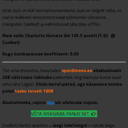
Utah Jazz on küll hea kaitsemeeskond, kuid on selgelt näha, et
nad ei realiseeri oma potentsiaali põhiturniiri viimastes
mängudes täielikult ja valmistuvad juba play-offiks.
Meie valik: Charlotte Hornets üle 103.5 punkti (1.92 @
Coolbet)
Kogu kombopanuse koefitisent: 9.00
Tee oma ennustus, kasutades
spordimees.ee
eksklusiivselt
20€ väärtuses riskivaba
pakkumist ning kaotuse korral saad
oma raha tagasi.
Võidu korral pistad, aga käesoleva kombo
puhul
tasku tervelt 180€
.
Alustamiseks, vajuta
siia
või allolevale nupule.
VÕTA RISKIVABA PANUS SIIT
Coolbeti konto avamine
– isegi telefoniga! –
võtab aega