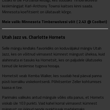
Lisaks ei ole Portlandil kedagi, kes suudaks Timberwolvesi
keskmängijat Karl-Anthony Townsi kaitses kinni saada.
Minnesota koefitsient on üllatavalt kõrge.
Meie valik: Minnesota Timberwolvesi võit ( 2.43 @ Coolbet)
Utah Jazz vs. Charlotte Hornets
Selle mängu kindlaks favoriidiks on koduväljakul mängiv Utah
Jazz, kes on võitnud viimasest kümnest mängust üheksa, kuid
alahinnata ei tasuks ka Hornetsit, kes on paljudele üllatuseks
teinud üle keskmise tugeva hooaja.
Hornetsit veab Kemba Walker, kes suudab heal päeval panna
püsti korraliku viskekontserdi. Põhitsenter Zeller kohtumises
kaasa ei tee.
Parimaks valikuks antud mängule võiks olla panus, et Hornets
viskab üle 103 punkti. Vaid kahel korral viimasest kümnest
mängust on jäänud nende punktisaak madalamaks.