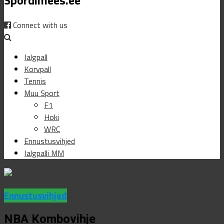
Connect with us
Jalgpall
Korvpall
Tennis
Muu Sport
F1
Hoki
WRC
Ennustusvihjed
Jalgpalli MM
Ennustusvihjed
NBA Kombovihje