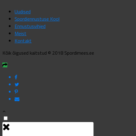
Uudised
Spordiennustuse Kool
Ennustusvihjed
Meist
Kontakt
Kõik õigused kaitstud © 2018 Spordimees.ee