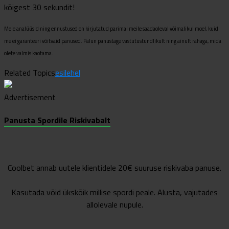
kõigest 30 sekundit!
Meie
analüüsid ning ennustused on kirjutatud parimal meile saadaoleval võimalikul moel, kuid
me ei garanteeri võitvaid panused. Palun panustage vastutustundlikult ning ainult rahaga, mida
olete valmis kaotama.
Related Topics
esilehel
Advertisement
Panusta Spordile Riskivabalt
Coolbet annab uutele klientidele 20€ suuruse riskivaba panuse.
Kasutada võid ükskõik millise spordi peale. Alusta, vajutades
allolevale nupule.