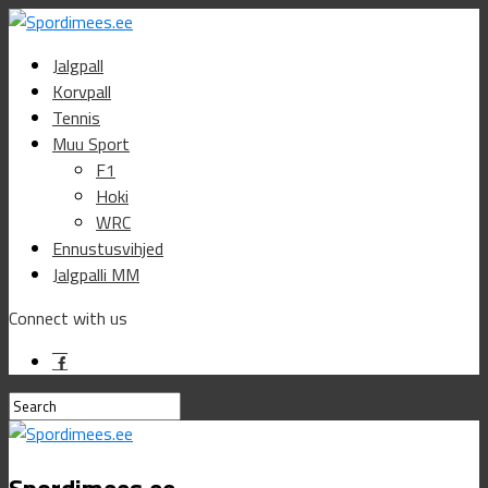
Jalgpall
Korvpall
Tennis
Muu Sport
F1
Hoki
WRC
Ennustusvihjed
Jalgpalli MM
Connect with us
Spordimees.ee