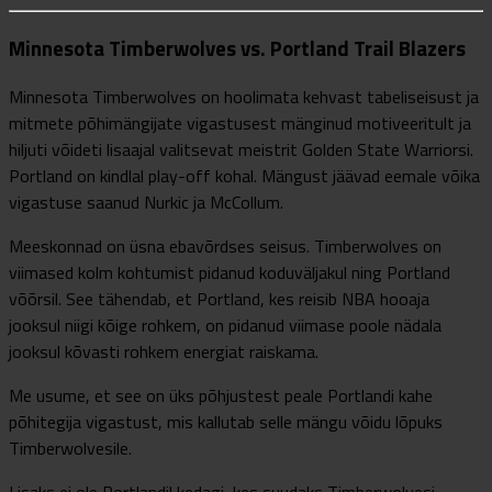
Minnesota Timberwolves vs. Portland Trail Blazers
Minnesota Timberwolves on hoolimata kehvast tabeliseisust ja
mitmete põhimängijate vigastusest mänginud motiveeritult ja
hiljuti võideti lisaajal valitsevat meistrit Golden State Warriorsi.
Portland on kindlal play-off kohal. Mängust jäävad eemale võika
vigastuse saanud Nurkic ja McCollum.
Meeskonnad on üsna ebavõrdses seisus. Timberwolves on
viimased kolm kohtumist pidanud koduväljakul ning Portland
võõrsil. See tähendab, et Portland, kes reisib NBA hooaja
jooksul niigi kõige rohkem, on pidanud viimase poole nädala
jooksul kõvasti rohkem energiat raiskama.
Me usume, et see on üks põhjustest peale Portlandi kahe
põhitegija vigastust, mis kallutab selle mängu võidu lõpuks
Timberwolvesile.