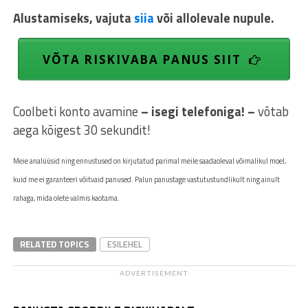
Alustamiseks, vajuta
siia
või allolevale nupule.
VÕTA RISKIVABA PANUS SIIT
Coolbeti konto avamine
– isegi telefoniga! –
võtab
aega kõigest 30 sekundit!
Meie
analüüsid ning ennustused on kirjutatud parimal meile saadaoleval võimalikul moel,
kuid me ei garanteeri võitvaid panused. Palun panustage vastutustundlikult ning ainult
rahaga, mida olete valmis kaotama.
RELATED TOPICS
ESILEHEL
ADVERTISEMENT