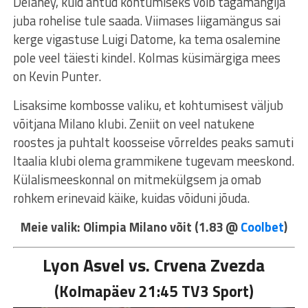
Delaney, kuid antud kohtumiseks võib tagamängija
juba rohelise tule saada. Viimases liigamängus sai
kerge vigastuse Luigi Datome, ka tema osalemine
pole veel täiesti kindel. Kolmas küsimärgiga mees
on Kevin Punter.
Lisaksime kombosse valiku, et kohtumisest väljub
võitjana Milano klubi. Zeniit on veel natukene
roostes ja puhtalt koosseise võrreldes peaks samuti
Itaalia klubi olema grammikene tugevam meeskond.
Külalismeeskonnal on mitmekülgsem ja omab
rohkem erinevaid käike, kuidas võiduni jõuda.
Meie valik: Olimpia Milano võit (1.83 @
Coolbet
)
Lyon Asvel vs. Crvena Zvezda
(Kolmapäev 21:45 TV3 Sport
)