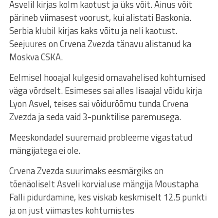
Asvelil kirjas kolm kaotust ja üks võit. Ainus võit
pärineb viimasest voorust, kui alistati Baskonia.
Serbia klubil kirjas kaks võitu ja neli kaotust.
Seejuures on Crvena Zvezda tänavu alistanud ka
Moskva CSKA.
Eelmisel hooajal kulgesid omavahelised kohtumised
väga võrdselt. Esimeses sai alles lisaajal võidu kirja
Lyon Asvel, teises sai võidurõõmu tunda Crvena
Zvezda ja seda vaid 3-punktilise paremusega.
Meeskondadel suuremaid probleeme vigastatud
mängijatega ei ole.
Crvena Zvezda suurimaks eesmärgiks on
tõenäoliselt Asveli korvialuse mängija Moustapha
Falli pidurdamine, kes viskab keskmiselt 12.5 punkti
ja on just viimastes kohtumistes