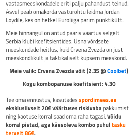
vastasmeeskondadele eriti palju pahandust teinud.
Asvel peab omakorda vasturohtu leidma Jordan
Loydile, kes on hetkel Euroliiga parim punktikütt.
Meie hinnangul on antud paaris väärtus selgelt
Serbia klubi koefitsientides. Üsna võrdsete
meeskondade heitlus, kuid Crvena Zvezda on just
meeskondlikult ja taktikaliselt küpsem meeskond.
Meie valik: Crvena Zvezda võit (2.35 @
Coolbet
)
Kogu kombopanuse koefitsient: 4.30
Tee oma ennustus, kasutades
spordimees.ee
eksklusiivselt 20€ väärtuses riskivaba
pakkumist
ning kaotuse korral saad oma raha tagasi.
Võidu
korral pistad, aga käesoleva kombo puhul
tasku
tervelt 86€
.