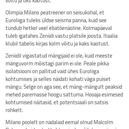
võitu ja üks kaotust.
Olimpia Milano peatreener on seisukohal, et
Euroliiga tuleks üldse seisma panna, kuid see
tundub hetkel veel ebatõenäoline. Kolmapäeval
tuleb igatahes Zeniidi vastu platsile joosta. Itaalia
klubil tabelis kirjas kolm võitu ja kaks kaotust.
Zeniidil vigastatud mängijaid ei ole, kuid meeste
mänguvorm mõistagi parim ei ole. Peale pikka
isolatsiooni on pallitud vaid ühes Euroliiga
kohtumises ja selles näidati kohati väga puiset
mängu. Selge on aga see, et mäng-mängult peaksid
mehed paremasse hoogu sattuma. Hooaja esimesed
kohtumised näitasid, et potentsiaali on satsis
rohkelt.
Milano poolelt on nädalaid eemal olnud Malcolm