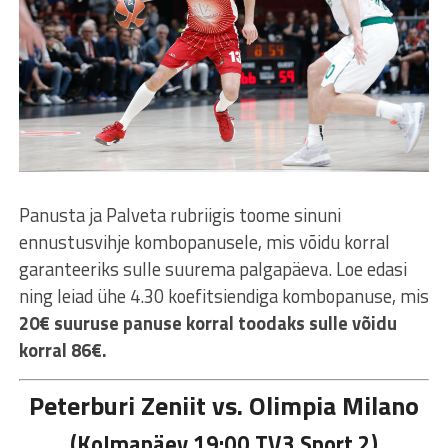
Panusta ja Palveta rubriigis toome sinuni
ennustusvihje kombopanusele, mis võidu korral
garanteeriks sulle suurema palgapäeva. Loe edasi
ning leiad ühe 4.30 koefitsiendiga kombopanuse, mis
20€ suuruse panuse korral toodaks sulle võidu
korral 86€.
Peterburi Zeniit vs. Olimpia Milano
(Kolmapäev 19:00 TV3 Sport 2)