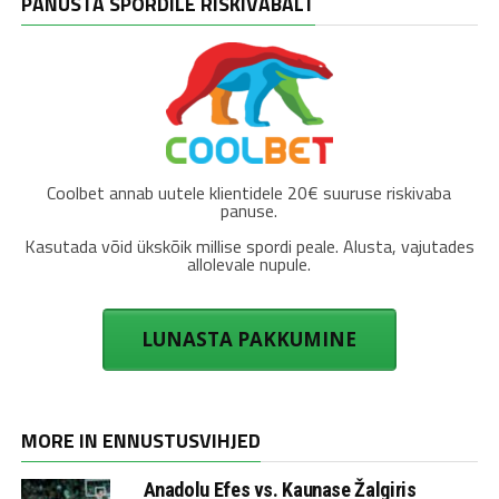
PANUSTA SPORDILE RISKIVABALT
Coolbet annab uutele klientidele 20€ suuruse riskivaba
panuse.
Kasutada võid ükskõik millise spordi peale. Alusta, vajutades
allolevale nupule.
LUNASTA PAKKUMINE
MORE IN ENNUSTUSVIHJED
Anadolu Efes vs. Kaunase Žalgiris