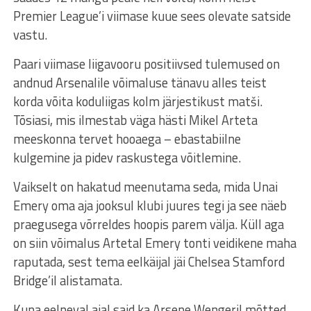
Premier League’i viimase kuue sees olevate satside
vastu.
Paari viimase liigavooru positiivsed tulemused on
andnud Arsenalile võimaluse tänavu alles teist
korda võita koduliigas kolm järjestikust matši.
Tõsiasi, mis ilmestab väga hästi Mikel Arteta
meeskonna tervet hooaega – ebastabiilne
kulgemine ja pidev raskustega võitlemine.
Vaikselt on hakatud meenutama seda, mida Unai
Emery oma aja jooksul klubi juures tegi ja see näeb
praegusega võrreldes hoopis parem välja. Küll aga
on siin võimalus Artetal Emery tonti veidikene maha
raputada, sest tema eelkäijal jäi Chelsea Stamford
Bridge’il alistamata.
Kuna eelneval ajal said ka Arsene Wengeril mõtted