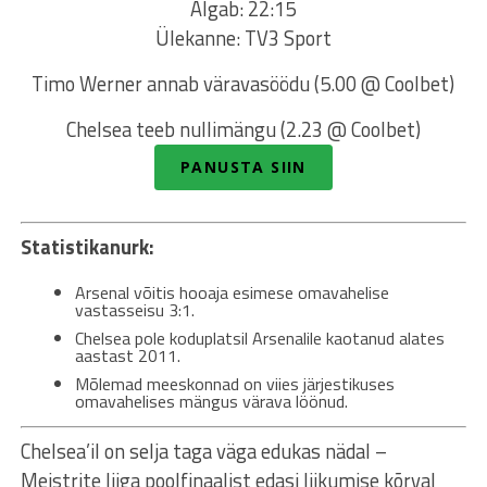
Algab: 22:15
Ülekanne: TV3 Sport
Timo Werner annab väravasöödu (5.00 @ Coolbet)
Chelsea teeb nullimängu (2.23 @ Coolbet)
PANUSTA SIIN
Statistikanurk:
Arsenal võitis hooaja esimese omavahelise
vastasseisu 3:1.
Chelsea pole koduplatsil Arsenalile kaotanud alates
aastast 2011.
Mõlemad meeskonnad on viies järjestikuses
omavahelises mängus värava löönud.
Chelsea’il on selja taga väga edukas nädal –
Meistrite liiga poolfinaalist edasi liikumise kõrval