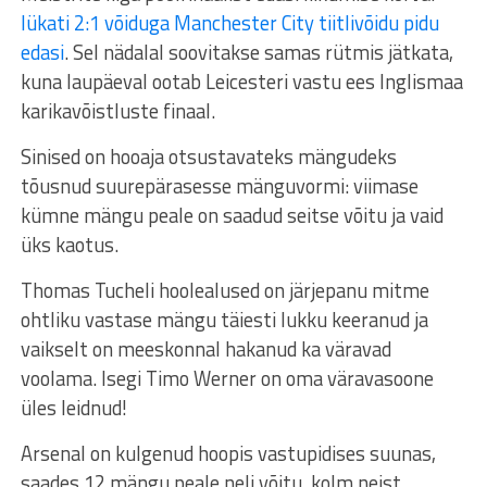
lükati 2:1 võiduga Manchester City tiitlivõidu pidu
edasi
. Sel nädalal soovitakse samas rütmis jätkata,
kuna laupäeval ootab Leicesteri vastu ees Inglismaa
karikavõistluste finaal.
Sinised on hooaja otsustavateks mängudeks
tõusnud suurepärasesse mänguvormi: viimase
kümne mängu peale on saadud seitse võitu ja vaid
üks kaotus.
Thomas Tucheli hoolealused on järjepanu mitme
ohtliku vastase mängu täiesti lukku keeranud ja
vaikselt on meeskonnal hakanud ka väravad
voolama. Isegi Timo Werner on oma väravasoone
üles leidnud!
Arsenal on kulgenud hoopis vastupidises suunas,
saades 12 mängu peale neli võitu, kolm neist