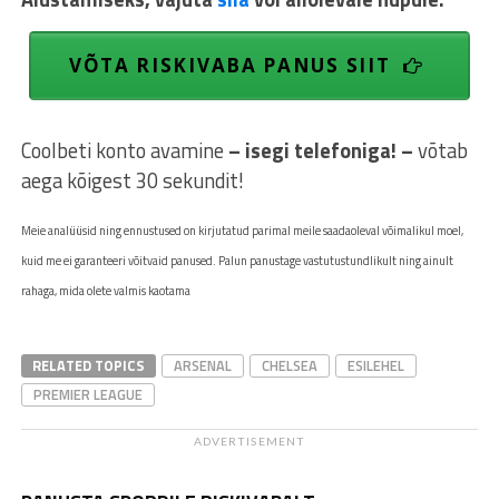
VÕTA RISKIVABA PANUS SIIT
Coolbeti konto avamine
– isegi telefoniga! –
võtab
aega kõigest 30 sekundit!
Meie analüüsid ning ennustused on kirjutatud parimal meile saadaoleval võimalikul moel,
kuid me ei garanteeri võitvaid panused. Palun panustage vastutustundlikult ning ainult
rahaga, mida olete valmis kaotama
RELATED TOPICS
ARSENAL
CHELSEA
ESILEHEL
PREMIER LEAGUE
ADVERTISEMENT