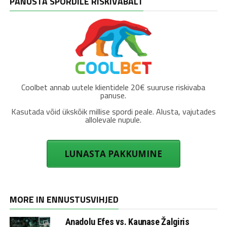
PANUSTA SPORDILE RISKIVABALT
Coolbet annab uutele klientidele 20€ suuruse riskivaba
panuse.
Kasutada võid ükskõik millise spordi peale. Alusta, vajutades
allolevale nupule.
LUNASTA PAKKUMINE
MORE IN ENNUSTUSVIHJED
Anadolu Efes vs. Kaunase Žalgiris