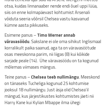
otsa, kuidas linnanaaber nende endi õuel uppi lüüa,
siis on enne kolmapäevast kohtumist Arsenali
võiduta seeria võõrsil Chelsea vastu kasvanud
kümne aasta pikkuseks.
Esimene panus –
Timo Werner annab
väravasöödu
. Sakslane ei ole oma sihikut Inglismaal
korralikult paika saanud, aga ta on väravasöötude
osas meeskonna parim, nii liigas (8) kui kõikide
sarjade peale (14). Ühe väravasöödu on ta kogunud
mõlemas viimases mängus.
Teine panus –
Chelsea teeb nullimängu
. Meeskond
on tänaseks Tucheliga kogunud 25 kohtumise
jooksul 18 nullimängu. Just äsja olid Chelsea’il
mängud, kus järjestikustes kohtumistes jäeti nii
Harry Kane kui Kylian Mbappe ilma ühegi