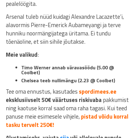
pealelöögita.
Arsenal tuleb nüüd kuidagi Alexandre Lacazette’i,
alavormis Pierre-Emerick Aubameyangi ja terve
hunniku noormängijatega üritama. Ei tundu
tõenäoline, et siin sihile jõutakse.
Meie valikud
:
Timo Werner annab väravasöödu (5.00 @
Coolbet)
Chelsea teeb nullimängu (2.23 @ Coolbet)
Tee oma ennustus, kasutades
spordimees.ee
eksklusiivselt 50€ väärtuses riskivaba
pakkumist
ning kaotuse korral saad oma raha tagasi. Kui teed
panuse meie esimesele vihjele,
pistad võidu korral
tasku tervelt 250€!
Alustamiseks, vajuta
siia
või allolevale nupule.