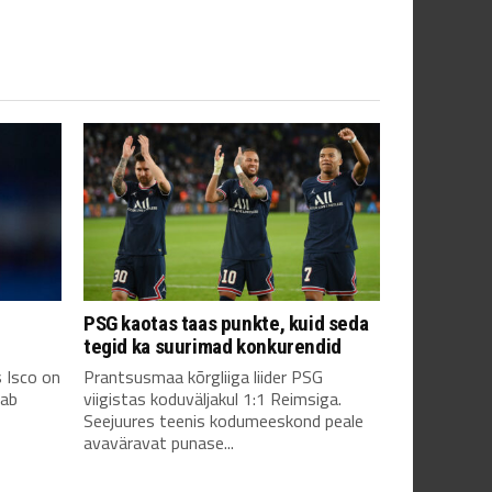
PSG kaotas taas punkte, kuid seda
tegid ka suurimad konkurendid
 Isco on
Prantsusmaa kõrgliiga liider PSG
kab
viigistas koduväljakul 1:1 Reimsiga.
Seejuures teenis kodumeeskond peale
avaväravat punase...