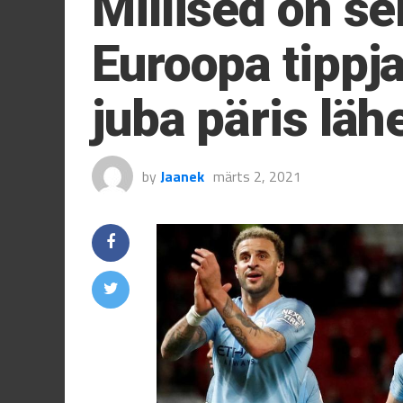
Millised on se
Euroopa tippj
juba päris läh
by
Jaanek
märts 2, 2021