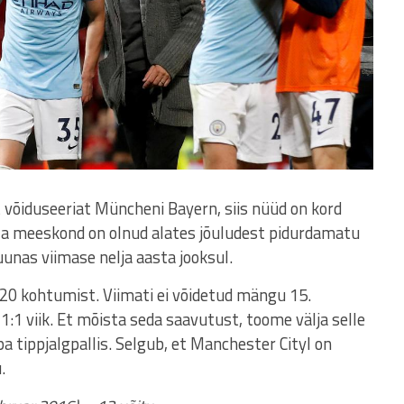
t võiduseeriat Müncheni Bayern, siis nüüd on kord
la meeskond on olnud alates jõuludest pidurdamatu
uunas viimase nelja aasta jooksul.
 20 kohtumist. Viimati ei võidetud mängu 15.
:1 viik. Et mõista seda saavutust, toome välja selle
a tippjalgpallis. Selgub, et Manchester Cityl on
.