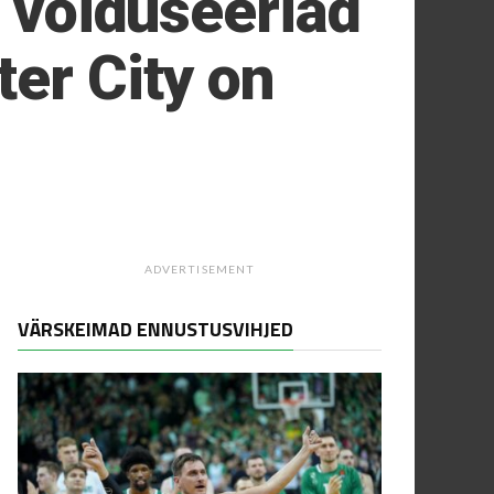
d võiduseeriad
ter City on
ADVERTISEMENT
VÄRSKEIMAD ENNUSTUSVIHJED