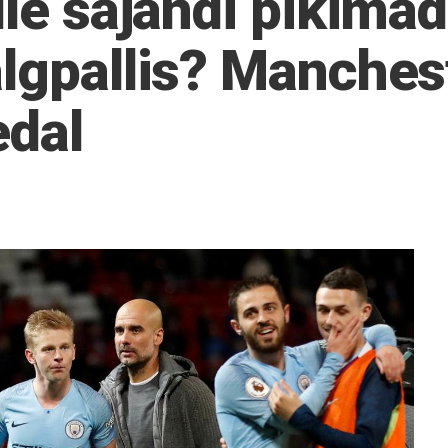
lle sajandi pikima
algpallis? Manches
edal