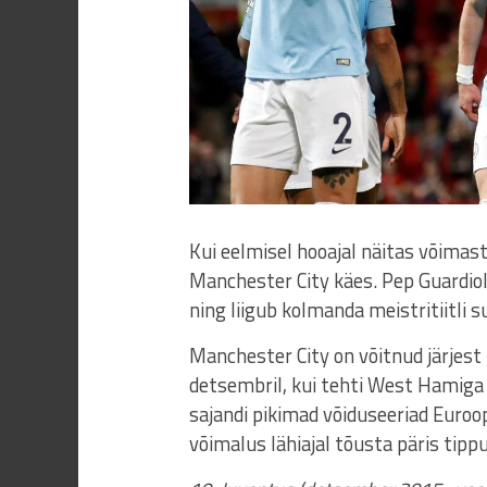
Kui eelmisel hooajal näitas võimas
Manchester City käes. Pep Guardio
ning liigub kolmanda meistritiitli s
Manchester City on võitnud järjest
detsembril, kui tehti West Hamiga 1
sajandi pikimad võiduseeriad Euroop
võimalus lähiajal tõusta päris tippu