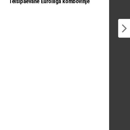
Teisipäevane Euroliiga kombovihje