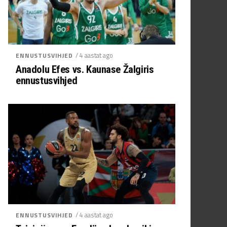
/ 4 aastat ago
ENNUSTUSVIHJED
Anadolu Efes vs. Kaunase Žalgiris
ennustusvihjed
/ 4 aastat ago
ENNUSTUSVIHJED