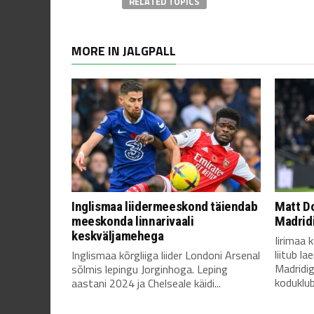
RELATED TOPICS
MORE IN JALGPALL
Inglismaa liidermeeskond täiendab
Matt Do
meeskonda linnarivaali
Madrid
keskväljamehega
Iirimaa 
liitub l
Inglismaa kõrgliiga liider Londoni Arsenal
Madridi
sõlmis lepingu Jorginhoga. Leping
koduklubi
aastani 2024 ja Chelseale käidi...