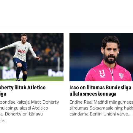
herty liitub Atletico
Isco on liitumas Bundesliga
iga
üllatusmeeskonnaga
koondise kaitsja Matt Doherty
Endine Real Madridi mängumees
aenulepingu alusel Ateltico
siirdumas Saksamaale ning hak
ga. Doherty on tänavu
esindama Berliini Unioni värve....
s...