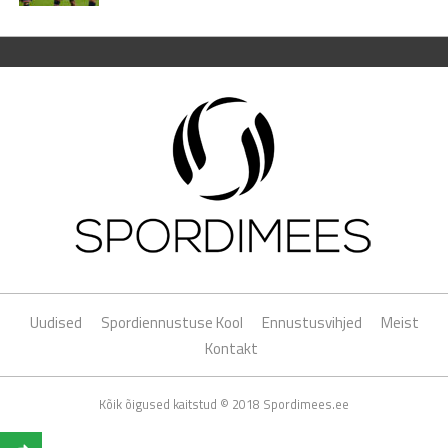
Uudised
Spordiennustuse Kool
Ennustusvihjed
Meist
Kontakt
Kõik õigused kaitstud © 2018 Spordimees.ee