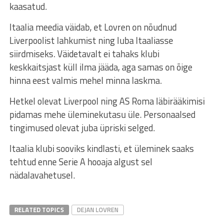
kaasatud.
Itaalia meedia väidab, et Lovren on nõudnud
Liverpoolist lahkumist ning luba Itaaliasse
siirdmiseks. Väidetavalt ei tahaks klubi
keskkaitsjast küll ilma jääda, aga samas on õige
hinna eest valmis mehel minna laskma.
Hetkel olevat Liverpool ning AS Roma läbirääkimisi
pidamas mehe üleminekutasu üle. Personaalsed
tingimused olevat juba üpriski selged.
Itaalia klubi sooviks kindlasti, et üleminek saaks
tehtud enne Serie A hooaja algust sel
nädalavahetusel.
RELATED TOPICS
DEJAN LOVREN