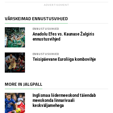
ADVERTISEMENT
VÄRSKEIMAD ENNUSTUSVIHJED
ENNUSTUSVIHJED
Anadolu Efes vs. Kaunase Žalgiris
ennustusvihjed
ENNUSTUSVIHJED
Teisipäevane Euroliiga kombovihje
MORE IN JALGPALL
Inglismaa liidermeeskond täiendab
meeskonda linnarivaali
keskväljamehega