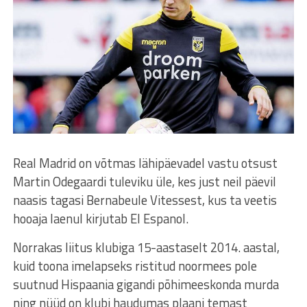
Real Madrid on võtmas lähipäevadel vastu otsust
Martin Odegaardi tuleviku üle, kes just neil päevil
naasis tagasi Bernabeule Vitessest, kus ta veetis
hooaja laenul kirjutab El Espanol.
Norrakas liitus klubiga 15-aastaselt 2014. aastal,
kuid toona imelapseks ristitud noormees pole
suutnud Hispaania gigandi põhimeeskonda murda
ning nüüd on klubi haudumas plaani temast