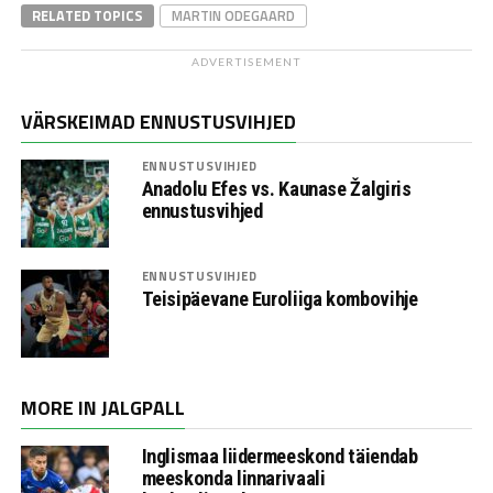
RELATED TOPICS
MARTIN ODEGAARD
ADVERTISEMENT
VÄRSKEIMAD ENNUSTUSVIHJED
ENNUSTUSVIHJED
Anadolu Efes vs. Kaunase Žalgiris
ennustusvihjed
ENNUSTUSVIHJED
Teisipäevane Euroliiga kombovihje
MORE IN JALGPALL
Inglismaa liidermeeskond täiendab
meeskonda linnarivaali