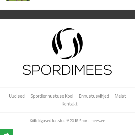
Uudised
Spordiennustuse Kool
Ennustusvihjed
Meist
Kontakt
Kõik õigused kaitstud © 2018 Spordimees.ee