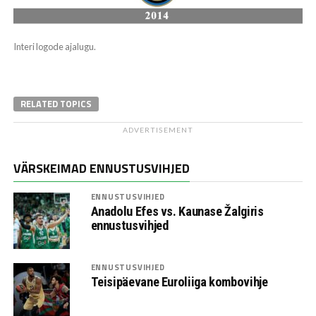
Interi logode ajalugu.
RELATED TOPICS
ADVERTISEMENT
VÄRSKEIMAD ENNUSTUSVIHJED
ENNUSTUSVIHJED
Anadolu Efes vs. Kaunase Žalgiris
ennustusvihjed
ENNUSTUSVIHJED
Teisipäevane Euroliiga kombovihje