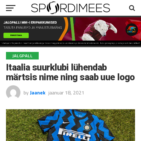
JALGPALL
Itaalia suurklubi lühendab
märtsis nime ning saab uue logo
by
Jaanek
jaanuar 18, 2021