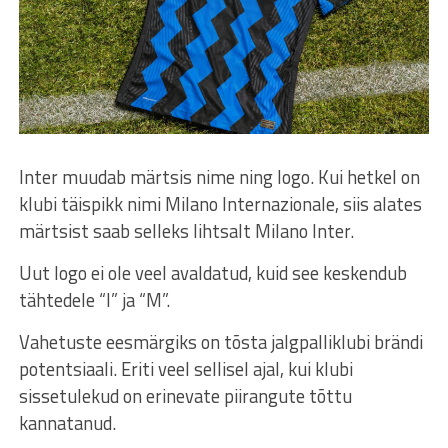
Inter muudab märtsis nime ning logo. Kui hetkel on
klubi täispikk nimi Milano Internazionale, siis alates
märtsist saab selleks lihtsalt Milano Inter.
Uut logo ei ole veel avaldatud, kuid see keskendub
tähtedele “I” ja “M”.
Vahetuste eesmärgiks on tõsta jalgpalliklubi brändi
potentsiaali. Eriti veel sellisel ajal, kui klubi
sissetulekud on erinevate piirangute tõttu
kannatanud.