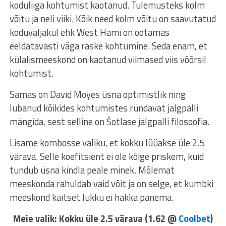
koduliiga kohtumist kaotanud. Tulemusteks kolm
võitu ja neli viiki. Kõik need kolm võitu on saavutatud
koduväljakul ehk West Hami on ootamas
eeldatavasti väga raske kohtumine. Seda enam, et
külalismeeskond on kaotanud viimased viis võõrsil
kohtumist.
Samas on David Moyes üsna optimistlik ning
lubanud kõikides kohtumistes ründavat jalgpalli
mängida, sest selline on Šotlase jalgpalli filosoofia.
Lisame kombosse valiku, et kokku lüüakse üle 2.5
värava. Selle koefitsient ei ole kõige priskem, kuid
tundub üsna kindla peale minek. Mõlemat
meeskonda rahuldab vaid võit ja on selge, et kumbki
meeskond kaitset lukku ei hakka panema.
Meie valik: Kokku üle 2.5 värava (1.62 @
Coolbet
)