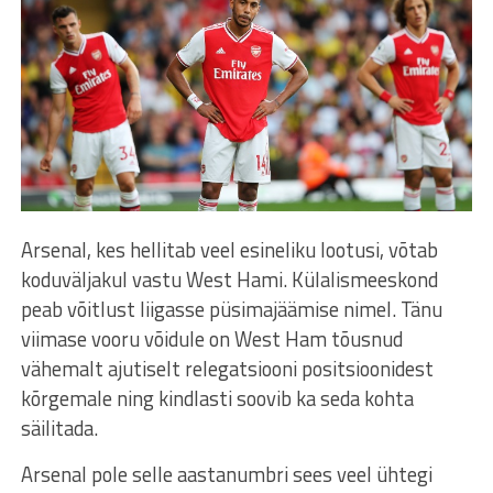
Arsenal, kes hellitab veel esineliku lootusi, võtab
koduväljakul vastu West Hami. Külalismeeskond
peab võitlust liigasse püsimajäämise nimel. Tänu
viimase vooru võidule on West Ham tõusnud
vähemalt ajutiselt relegatsiooni positsioonidest
kõrgemale ning kindlasti soovib ka seda kohta
säilitada.
Arsenal pole selle aastanumbri sees veel ühtegi