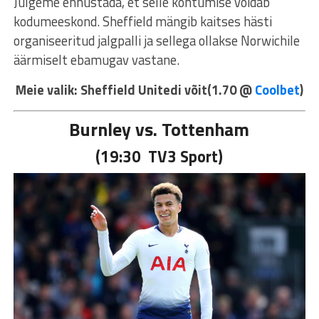
Julgeme ennustada, et selle kohtumise võidab
kodumeeskond. Sheffield mängib kaitses hästi
organiseeritud jalgpalli ja sellega ollakse Norwichile
äärmiselt ebamugav vastane.
Meie valik: Sheffield Unitedi võit(1.70 @
Coolbet
)
Burnley vs. Tottenham
(19:30 TV3 Sport)