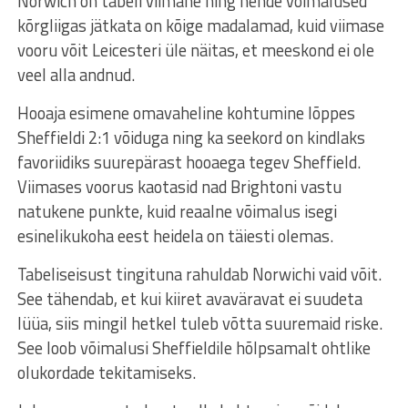
Norwich on tabeli viimane ning nende võimalused
kõrgliigas jätkata on kõige madalamad, kuid viimase
vooru võit Leicesteri üle näitas, et meeskond ei ole
veel alla andnud.
Hooaja esimene omavaheline kohtumine lõppes
Sheffieldi 2:1 võiduga ning ka seekord on kindlaks
favoriidiks suurepärast hooaega tegev Sheffield.
Viimases voorus kaotasid nad Brightoni vastu
natukene punkte, kuid reaalne võimalus isegi
esinelikukoha eest heidela on täiesti olemas.
Tabeliseisust tingituna rahuldab Norwichi vaid võit.
See tähendab, et kui kiiret avaväravat ei suudeta
lüüa, siis mingil hetkel tuleb võtta suuremaid riske.
See loob võimalusi Sheffieldile hõlpsamalt ohtlike
olukordade tekitamiseks.