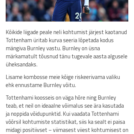
Kõikide liigade peale neli kohtumist järjest kaotanud
Tottenham üritab kurva seeria lõpetada kodus
mängiva Burnley vastu. Burnley on üsna
märkamatult tõusnud tänu tugevale aasta algusele
üheksandaks.
Lisame kombosse meie kõige riskeerivama valiku
ehk ennustame Burnley võitu.
Tottenhami koosseis on väga hõre ning Burnley
teab, et neil on ideaalne võimalus see ära kasutada
ja noppida võidupunktid. Kui vaadata Tottenhami
võõrsil kohtumiste statistikat, siis ka sealt ei paisa
midagi positiivset – viimasest viiest kohtumisest on