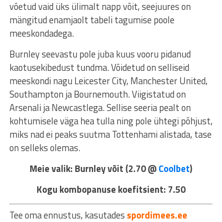
võetud vaid üks ülimalt napp võit, seejuures on
mängitud enamjaolt tabeli tagumise poole
meeskondadega.
Burnley seevastu pole juba kuus vooru pidanud
kaotusekibedust tundma. Võidetud on selliseid
meeskondi nagu Leicester City, Manchester United,
Southampton ja Bournemouth. Viigistatud on
Arsenali ja Newcastlega. Sellise seeria pealt on
kohtumisele väga hea tulla ning pole ühtegi põhjust,
miks nad ei peaks suutma Tottenhami alistada, tase
on selleks olemas.
Meie valik: Burnley võit (2.70 @
Coolbet
)
Kogu kombopanuse koefitsient: 7.50
Tee oma ennustus, kasutades
spordimees.ee