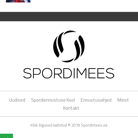
Uudised
Spordiennustuse Kool
Ennustusvihjed
Meist
Kontakt
Kõik õigused kaitstud © 2018 Spordimees.ee