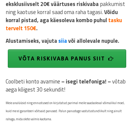
eksklusiivselt 20€ väärtuses riskivaba
pakkumist
ning kaotuse korral saad oma raha tagasi.
Võidu
korral pistad, aga käesoleva kombo puhul
tasku
tervelt 150€
.
Alustamiseks, vajuta
siia
või allolevale nupule.
VÕTA RISKIVABA PANUS SIIT
Coolbeti konto avamine
– isegi telefoniga! –
võtab
aega kõigest 30 sekundit!
Meie
analüüsid ning ennustused on kirjutatud parimal meile saadaoleval võimalikul moel,
kuid me ei garanteeri võitvaid panused. Palun panustage vastutustundlikult ning ainult
rahaga, mida olete valmis kaotama.