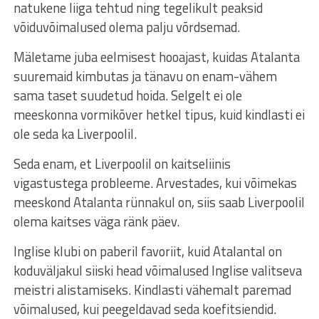
natukene liiga tehtud ning tegelikult peaksid
võiduvõimalused olema palju võrdsemad.
Mäletame juba eelmisest hooajast, kuidas Atalanta
suuremaid kimbutas ja tänavu on enam-vähem
sama taset suudetud hoida. Selgelt ei ole
meeskonna vormikõver hetkel tipus, kuid kindlasti ei
ole seda ka Liverpoolil.
Seda enam, et Liverpoolil on kaitseliinis
vigastustega probleeme. Arvestades, kui võimekas
meeskond Atalanta rünnakul on, siis saab Liverpoolil
olema kaitses väga ränk päev.
Inglise klubi on paberil favoriit, kuid Atalantal on
koduväljakul siiski head võimalused Inglise valitseva
meistri alistamiseks. Kindlasti vähemalt paremad
võimalused, kui peegeldavad seda koefitsiendid.