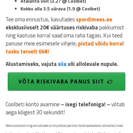
Atalanta võit (3.27 @ Coolbet)
Kokku alla 3.5 värava (1.9 @ Coolbet)
Tee oma ennustus, kasutades
spordimees.ee
eksklusiivselt 20€ väärtuses riskivaba
pakkumist
ning kaotuse korral saad oma raha tagasi. Kui teed
panuse meie esimesele vihjele,
pistad võidu korral
tasku tervelt 66€!
Alustamiseks, vajuta
siia
või allolevale nupule.
VÕTA RISKIVABA PANUS SIIT
Coolbeti konto avamine
– isegi telefoniga! –
võtab
aega kõigest 30 sekundit!
Meie analüüsid ning ennustused on kirjutatud parimal meile saadaoleval võimalikul moel,