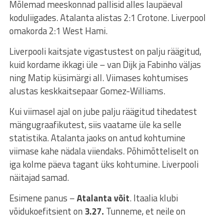
Mõlemad meeskonnad pallisid alles laupäeval
koduliigades. Atalanta alistas 2:1 Crotone. Liverpool
omakorda 2:1 West Hami.
Liverpooli kaitsjate vigastustest on palju räägitud,
kuid kordame ikkagi üle – van Dijk ja Fabinho väljas
ning Matip küsimärgi all. Viimases kohtumises
alustas keskkaitsepaar Gomez-Williams.
Kui viimasel ajal on jube palju räägitud tihedatest
mängugraafikutest, siis vaatame üle ka selle
statistika. Atalanta jaoks on antud kohtumine
viimase kahe nädala viiendaks. Põhimõtteliselt on
iga kolme päeva tagant üks kohtumine. Liverpooli
näitajad samad.
Esimene panus –
Atalanta võit
. Itaalia klubi
võidukoefitsient on
3.27.
Tunneme, et neile on