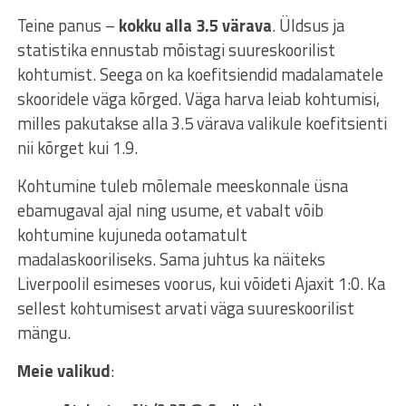
Teine panus –
kokku alla 3.5 värava
. Üldsus ja
statistika ennustab mõistagi suureskoorilist
kohtumist. Seega on ka koefitsiendid madalamatele
skooridele väga kõrged. Väga harva leiab kohtumisi,
milles pakutakse alla 3.5 värava valikule koefitsienti
nii kõrget kui 1.9.
Kohtumine tuleb mõlemale meeskonnale üsna
ebamugaval ajal ning usume, et vabalt võib
kohtumine kujuneda ootamatult
madalaskooriliseks. Sama juhtus ka näiteks
Liverpoolil esimeses voorus, kui võideti Ajaxit 1:0. Ka
sellest kohtumisest arvati väga suureskoorilist
mängu.
Meie valikud
: