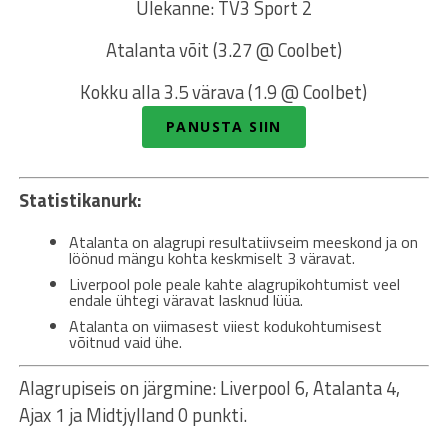
Ülekanne: TV3 Sport 2
Atalanta võit (3.27 @ Coolbet)
Kokku alla 3.5 värava (1.9 @ Coolbet)
PANUSTA SIIN
Statistikanurk:
Atalanta on alagrupi resultatiivseim meeskond ja on
löönud mängu kohta keskmiselt 3 väravat.
Liverpool pole peale kahte alagrupikohtumist veel
endale ühtegi väravat lasknud lüüa.
Atalanta on viimasest viiest kodukohtumisest
võitnud vaid ühe.
Alagrupiseis on järgmine: Liverpool 6, Atalanta 4,
Ajax 1 ja Midtjylland 0 punkti.