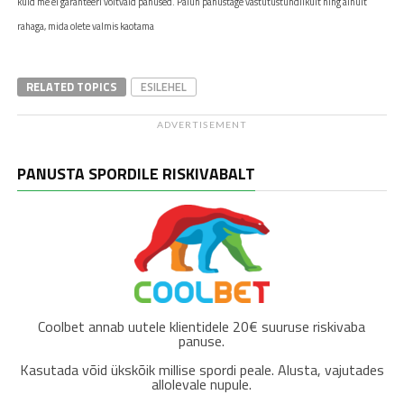
kuid me ei garanteeri võitvaid panused. Palun panustage vastutustundlikult ning ainult
rahaga, mida olete valmis kaotama
RELATED TOPICS
ESILEHEL
ADVERTISEMENT
PANUSTA SPORDILE RISKIVABALT
Coolbet annab uutele klientidele 20€ suuruse riskivaba
panuse.
Kasutada võid ükskõik millise spordi peale. Alusta, vajutades
allolevale nupule.