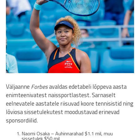
Väljaanne
Forbes
avaldas edetabeli lõppeva aasta
enimteenivatest naissportlastest. Sarnaselt
eelnevatele aastatele riisuvad koore tennisistid ning
lõviosa sissetulekutest moodustavad erinevad
sponsordiilid.
Naomi Osaka – Auhinnarahad $1.1 mil, muu
sissetulek $50 mil